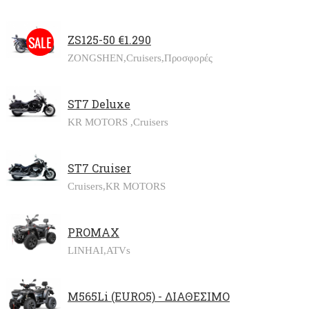
ZS125-50 €1.290
ZONGSHEN,
Cruisers,
Προσφορές
ST7 Deluxe
KR MOTORS ,
Cruisers
ST7 Cruiser
Cruisers,
KR MOTORS
PROMAX
LINHAI,
ATVs
M565Li (EURO5) - ΔΙΑΘΕΣΙΜΟ