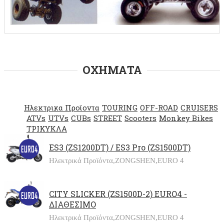
ΟΧΗΜΑΤΑ
Ηλεκτρικα Προϊοντα
TOURING
OFF-ROAD
CRUISERS
ATVs
UTVs
CUBs
STREET
Scooters
Monkey Bikes
ΤΡΙΚΥΚΛΑ
ES3 (ZS1200DT) / ES3 Pro (ZS1500DT)
Ηλεκτρικά Προϊόντα,
ZONGSHEN,
EURO 4
CITY SLICKER (ZS1500D-2) EURO4 -
ΔΙΑΘΕΣΙΜΟ
Ηλεκτρικά Προϊόντα,
ZONGSHEN,
EURO 4