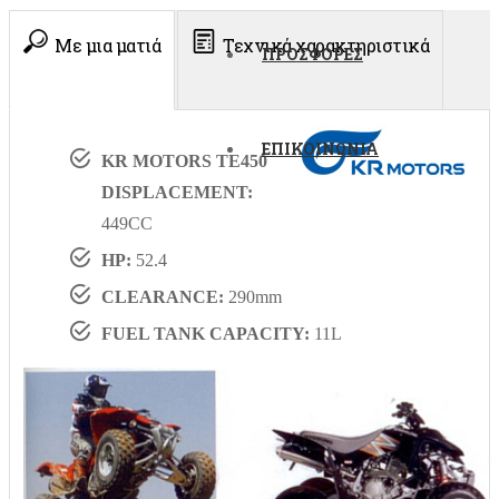
Με μια ματιά
Τεχνικά χαρακτηριστικά
ΠΡΟΣΦΟΡΕΣ
ΕΠΙΚΟΙΝΩΝΙΑ
KR MOTORS TE450
DISPLACEMENT:
449CC
HP:
52.4
CLEARANCE:
290mm
FUEL TANK CAPACITY:
11L