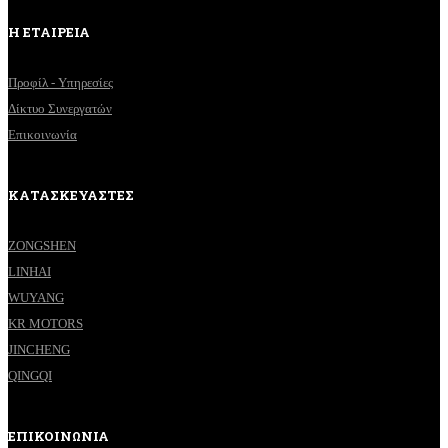
Η ΕΤΑΙΡΕΙΑ
Προφίλ - Υπηρεσίες
Δίκτυο Συνεργατών
Επικοινωνία
ΚΑΤΑΣΚΕΥΑΣΤΕΣ
ZONGSHEN
LINHAI
WUYANG
KR MOTORS
JINCHENG
QINGQI
ΕΠΙΚΟΙΝΩΝΙΑ