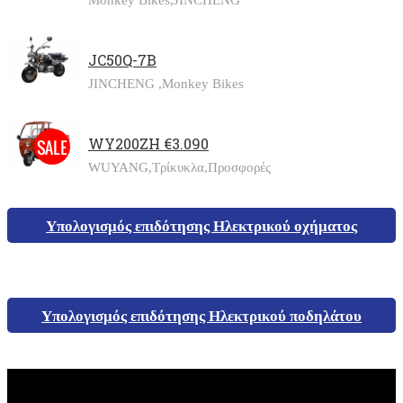
JC50Q-7B
JINCHENG ,
Monkey Bikes
WY200ZH €3.090
WUYANG,
Τρίκυκλα,
Προσφορές
Υπολογισμός επιδότησης Ηλεκτρικού οχήματος
Υπολογισμός επιδότησης Ηλεκτρικού ποδηλάτου