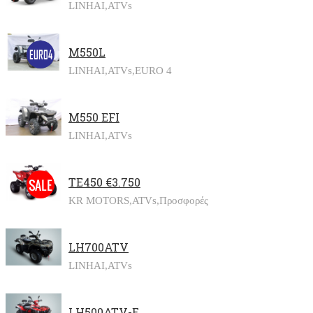
LINHAI,
ATVs
M550L
LINHAI,
ATVs,
EURO 4
M550 EFI
LINHAI,
ATVs
TE450 €3.750
KR MOTORS,
ATVs,
Προσφορές
LH700ATV
LINHAI,
ATVs
LH500ATV-E