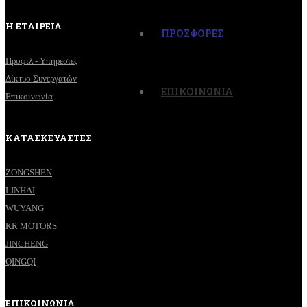
Η ΕΤΑΙΡΕΙΑ
ΠΡΟΣΦΟΡΕΣ
Προφίλ - Υπηρεσίες
Δίκτυο Συνεργατών
ΕΠΙΚΟΙΝΩΝΙΑ
Επικοινωνία
ΚΑΤΑΣΚΕΥΑΣΤΕΣ
ZONGSHEN
LINHAI
WUYANG
KR MOTORS
JINCHENG
QINGQI
ΕΠΙΚΟΙΝΩΝΙΑ