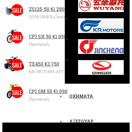
ZS125-50 €1.290
ZONGSHEN,
Cruisers,
Προσφορές
CPI SX 50 €1.090
Προσφορές
TE450 €3.750
KR MOTORS,
ATVs,
Προσφορές
CPI SM 50 €1.090
ΟΧΗΜΑΤΑ
Προσφορές
ΑΞΕΣΟΥΑΡ