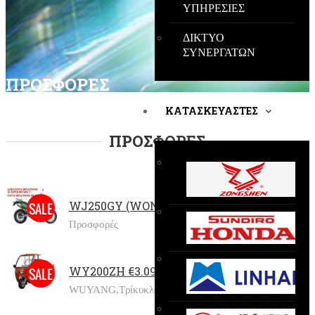
ΥΠΗΡΕΣΙΕΣ
ΔΙΚΤΥΟ
ΣΥΝΕΡΓΑΤΩΝ
ΠΡΟΣΦΟΡΕΣ
ΚΑΤΑΣΚΕΥΑΣΤΕΣ
ΠΡΟΣΦΟΡΕΣ
WJ250GY (WONJAN) €1.400
Προσφορές
WY200ZH €3.090
WUYANG,
Τρίκυκλα,
Προσφορές