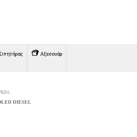
Κινητήρας
Αξεσουάρ
762cc
OLED DIESEL