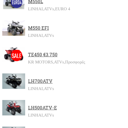
M550L
LINHAI,
ATVs,
EURO 4
M550 EFI
LINHAI,
ATVs
TE450 €3.750
KR MOTORS,
ATVs,
Προσφορές
LH700ATV
LINHAI,
ATVs
LH500ATV-E
LINHAI,
ATVs