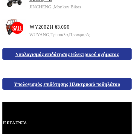
JINCHENG ,
Monkey Bikes
WY200ZH €3.090
WUYANG,
Τρίκυκλα,
Προσφορές
Υπολογισμός επιδότησης Ηλεκτρικού οχήματος
Υπολογισμός επιδότησης Ηλεκτρικού ποδηλάτου
Η ΕΤΑΙΡΕΙΑ