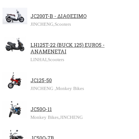
JC200T-B - ΔΙΑΘΕΣΙΜΟ
JINCHENG,
Scooters
LH125T-22 (BUCK 125) EURO5 -
ΑΝΑΜΕΝΕΤΑΙ
LINHAI,
Scooters
JC125-50
JINCHENG ,
Monkey Bikes
JC50Q-11
Monkey Bikes,
JINCHENG
JC50Q-7B