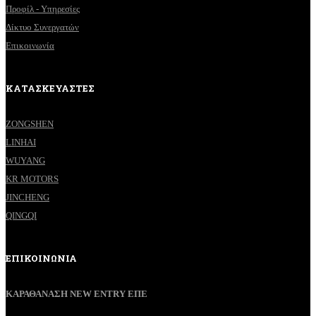
Προφίλ - Υπηρεσίες
Δίκτυο Συνεργατών
Επικοινωνία
ΚΑΤΑΣΚΕΥΑΣΤΕΣ
ZONGSHEN
LINHAI
WUYANG
KR MOTORS
JINCHENG
QINGQI
ΕΠΙΚΟΙΝΩΝΙΑ
ΚΑΡΑΘΑΝΑΣΗ NEW ENTRY ΕΠΕ